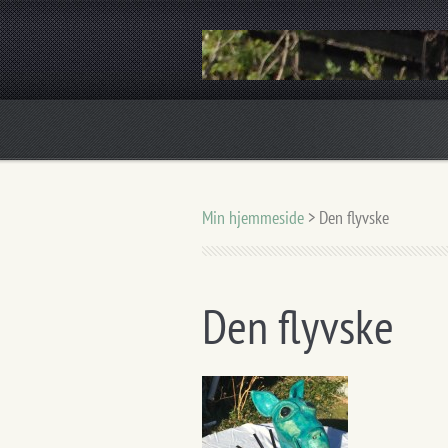
Skulpturer i keramik og bronze
Min hjemmeside
>
Den flyvske
Den flyvske