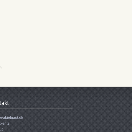
takt
vakielgast.dk
ken 2
rup