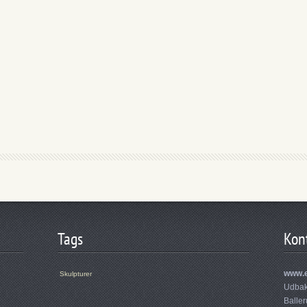
Tags
Kon
www.e
Skulpturer
Udbak
Balle