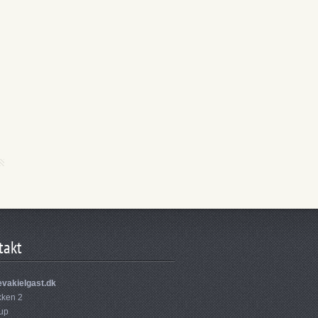
takt
vakielgast.dk
ken 2
rup