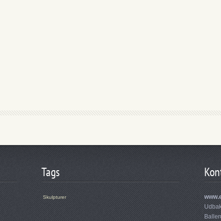
Tags
Kon
www.e
Skulpturer
Udbak
Balle