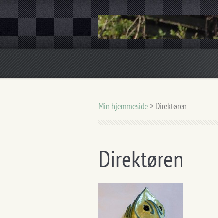
Skulpturer i keramik og bronze
Min hjemmeside
>
Direktøren
Direktøren