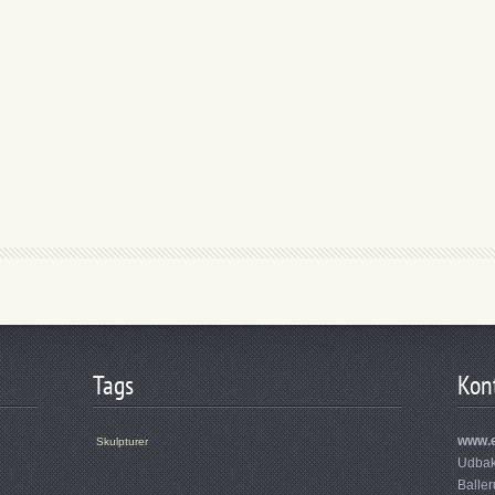
Tags
Kon
www.e
Skulpturer
Udbak
Balle