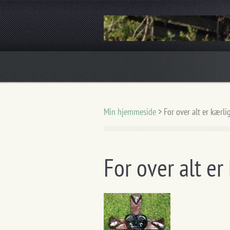
Skulpturer i keramik og bronze
Min hjemmeside
>
For over alt er kærl
For over alt e