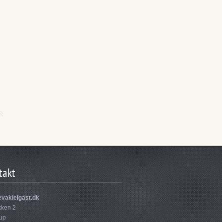
takt
vakielgast.dk
ken 2
rup